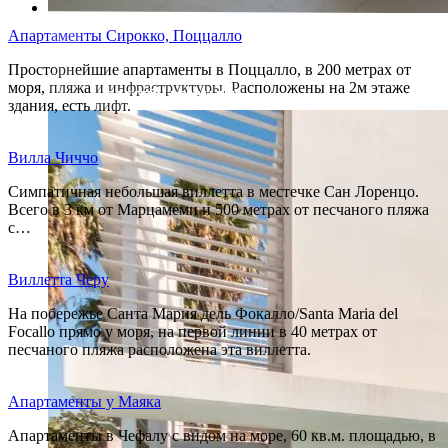
Апартаменты Сирокко, Поццалло
Просторнейшие апартаменты в Поццалло, в 200 метрах от
моря, пляжа и инфраструктуры. Расположены на 2м этаже
БАССЕЙН ВЕРАНДЫ
здания, есть лифт.
Вилла Чиччо
Симпатичная небольшая виллетта в местечке Сан Лоренцо.
Всего в 3 км от Марцамеми и 500 метрах от песчаного пляжа
с…
Виллетта Черу
На побережье Санта Мария дель Фокалло/Santa Maria del
Focallo прямо у моря, на первой линии в 40 метрах от
песчаного пляжа расположена эта виллетта.
Апартаменты у Маяка
Апартаменты в Чефалу с видом на море, 60 кв.м. площадью, в