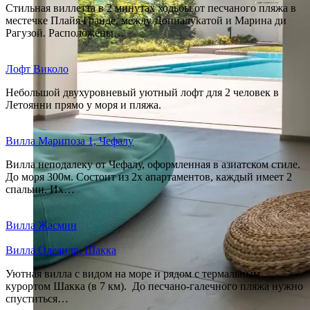
Стильная виллетта в 2 минутах ходьбы от песчаного пляжа в
местечке Плайя Гранде, между Донналукатой и Марина ди
Рагузой. Расположены…
Лофт Виколо
Небольшой двухуровневый уютный лофт для 2 человек в
Летоянни прямо у моря и пляжа.
Вилла Марипоза 1, Чефалу
Вилла неподалеку от Чефалу, оформленная в азиатском стиле.
До моря 300м. Состоит из 2х апартаментов, каждый имеет 2
спальни. Их…
Вилла Жасмин
Вилла Олеандр, Шакка
Уютная вилла с видом на море и рядом с термальным
курортом Шакка (в 7 км). До песчано-галечного пляжа нужно
спуститься…