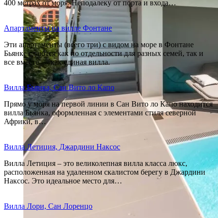
400 метрах от моря. Неподалеку от порта и входа…
Апартаменты на вилле Фонтане
Эти апартаменты (всего три) с видом на море в Фонтане
Бьянке сдаются как по отдельности для разных семей, так и
все вместе — как единая вилла.
Вилла Бьянка, Сан Вито ло Капо
Прямо у моря на первой линии в Сан Вито ло Капо находится
вилла Бьянка, оформленная с элементами стиля северной
Африки, в…
Вилла Летиция, Джардини Наксос
Вилла Летиция – это великолепная вилла класса люкс,
расположенная на удаленном скалистом берегу в Джардини
Наксос. Это идеальное место для…
Вилла Лори, Сан Лоренцо