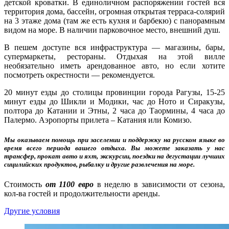
детской кроватки. В единоличном распоряжении гостей вся
территория дома, бассейн, огромная открытая терраса-солярий
на 3 этаже дома (там же есть кухня и барбекю) с панорамным
видом на море. В наличии парковочное место, внешний душ.
В пешем доступе вся инфраструктура — магазины, бары,
супермаркеты, рестораны. Отдыхая на этой вилле
необязательно иметь арендованное авто, но если хотите
посмотреть окрестности — рекомендуется.
20 минут езды до столицы провинции города Рагузы, 15-25
минут езды до Шикли и Модики, час до Ното и Сиракузы,
полтора до Катании и Этны, 2 часа до Таормины, 4 часа до
Палермо. Аэропорты прилета – Катания или Комизо.
Мы оказываем помощь при заселении и поддержку на русском языке во
время всего периода вашего отдыха.
Вы можете заказать у нас
трансфер, прокат авто и яхт, экскурсии, поездки на дегустации лучших
сицилийских продуктов, рыбалку и другие развлечения на море.
Стоимость
от 1100 евро
в неделю в зависимости от сезона,
кол-ва гостей и продолжительности аренды.
Другие условия