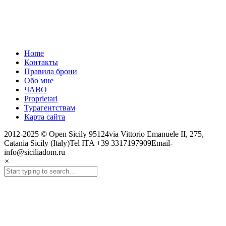
Home
Контакты
Правила брони
Обо мне
ЧАВО
Proprietari
Турагентствам
Карта сайта
2012-2025 © Open Sicily 95124via Vittorio Emanuele II, 275,
Catania Sicily (Italy)Tel ITA +39 3317197909Email-
info@siciliadom.ru
×