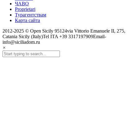
ЧАВО
Proprietari
Турагентствам
Карта сайта
2012-2025 © Open Sicily 95124via Vittorio Emanuele II, 275,
Catania Sicily (Italy)Tel ITA +39 3317197909Email-
info@siciliadom.ru
×