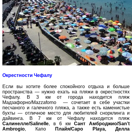
Окрестности Чефалу
Если вы хотите более спокойного отдыха и больше
пространства — нужно ехать на пляжи в окрестностях
Чефалу. В 3 км от города находится пляж
Мадзафорно/Mazzaforno — сочетает в себе участки
песчаного и галечного пляжа, а также есть каменистые
бухты — отличное место для любителей снорклинга и
дайвинга. В 7 км от Чефалу находится пляж
Салинелле/Salinelle
, в 6 км
Сант Амброджио/San’t
Ambrogio
, Капо
Плайя/Capo Playa, Делла