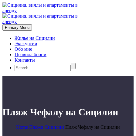
Primary Menu
Жилье на Сицилии
Экскурсии
Обо мне
Правила брони
Контакты
Пляж Чефалу на Сицилии
Home
Пляжи Сицилии
Пляж Чефалу на Сицилии