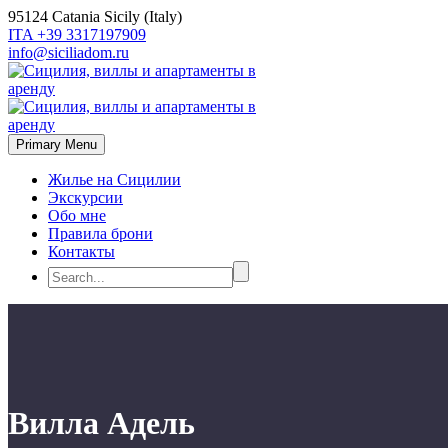
95124 Catania Sicily (Italy)
ITA +39 3317197909
info@siciliadom.ru
Primary Menu
Жилье на Сицилии
Экскурсии
Обо мне
Правила брони
Контакты
Вилла Адель