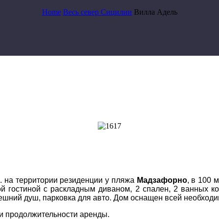
Home
Весь север Сицилии
Вилла Адель
. на территории резиденции у пляжа
Мадзафорно
, в 100 
ной гостиной c раскладным диваном, 2 спален, 2 ванных к
ешний душ, парковка для авто. Дом оснащен всей необходим
 и продолжительности аренды.