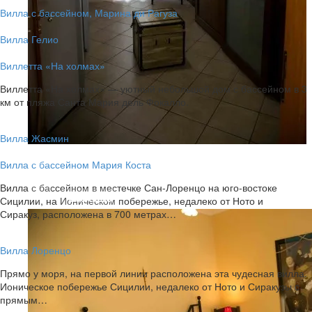
Вилла с бассейном, Марина ди Рагуза
Вилла Гелио
Виллетта «На холмах»
Виллетта «На холмах» — уютный небольшой дом с бассейном в 3
км от пляжа Санта Мария дель Фокалло.
Вилла Жасмин
Вилла с бассейном Мария Коста
Вилла с бассейном в местечке Сан-Лоренцо на юго-востоке
G06A9236
Сицилии, на Ионическом побережье, недалеко от Ното и
Сиракуз, расположена в 700 метрах…
Вилла Лоренцо
Прямо у моря, на первой линии расположена эта чудесная вилла.
Ионическое побережье Сицилии, недалеко от Ното и Сиракузы c
прямым…