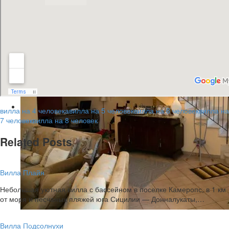
вилла на 4 человека
вилла на 5 человек
вилла на 6 человек
вилла на
7 человек
вилла на 8 человек
Related Posts
Вилла Плайя
Небольшая уютная вилла с бассейном в поселке Камеропс, в 1 км
от моря и песчаных пляжей юга Сицилии — Донналукаты,…
Вилла Подсолнухи