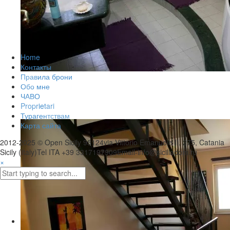
Home
Контакты
Правила брони
Обо мне
ЧАВО
Proprietari
G06A9247
Турагентствам
Карта сайта
2012-2025 © Open Sicily 95124via Vittorio Emanuele II, 275, Catania
Sicily (Italy)Tel ITA +39 3317197909Email-info@siciliadom.ru
×