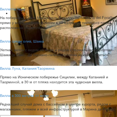
Виллетта Черу
На побережье Санта Мария дель Фокалло/Santa Maria del Focallo
прямо у моря, на первой линии в 40 метрах от песчаного пляжа
расположена эта виллетта.
Вилла среди олив, Шакка
Уютная вилла с видом на море и рядом с термальным курортом
Шакка (в 7 км). До песчано-галечного пляжа нужно спуститься…
Вилла Луна, Катания/Таормина
Прямо на Ионическом побережье Сицилии, между Катанией и
Таорминой, в 30 м от пляжа находится эта чудесная вилла.
СПАЛЬНАЯ ВИЛЛА REI
Вилла в 300 метрах от моря
Редчайший случай дома с бассейном в центре курорта, рядом с
магазинами, пляжем и всей инфраструктурой в Марина ди Рагуза.