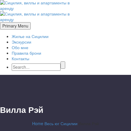
Primary Menu
Жилье на Сицилии
Экскурсии
Обо мне
Правила брони
Контакты
Вилла Рэй
Home
Весь юг Сицилии
Вилла Рэй