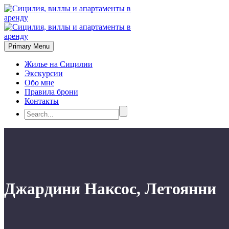
Primary Menu
Жилье на Сицилии
Экскурсии
Обо мне
Правила брони
Контакты
Джардини Наксос, Летоянни