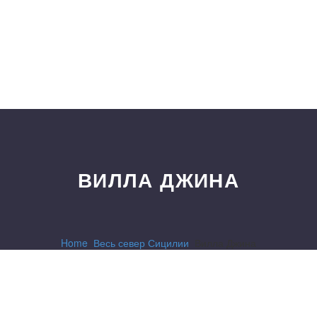
ВИЛЛА ДЖИНА
Home
Весь север Сицилии
Вилла Джина