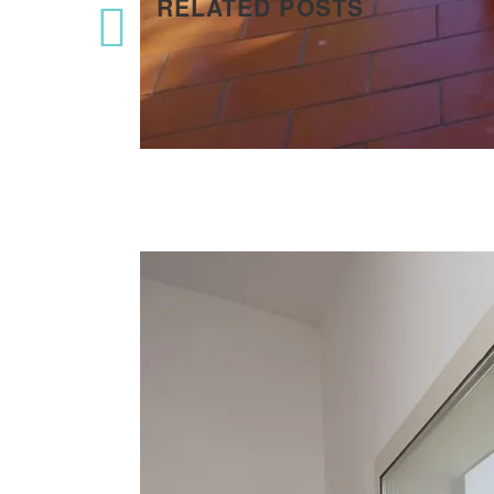
RELATED POSTS
45 (8)
Вилла Компас
Первая линия в поселке Фонтане Бьянке, прямой вых
эта вилла на территории закрытой резиденции.
Вилла Акация
В Сан Вито Ло Капо всего в 70 метрах от моря наход
максимум 8 гостей.