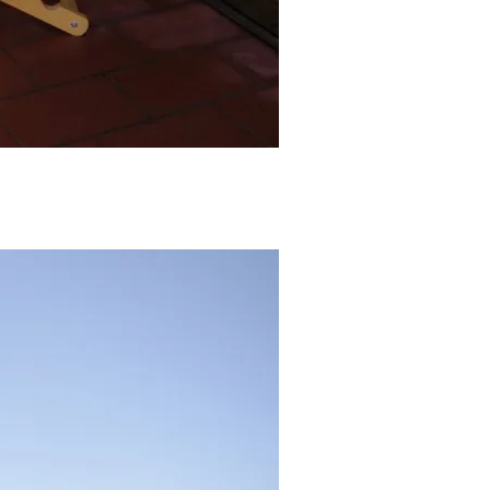
оложена
 6,