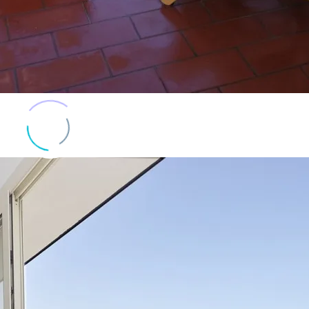
од к морю, созерцание красоты побережья каждый миг — так расп
ится вилла Акация. Площадь до 120 кв.м. Рассчитана на размещение