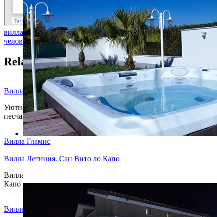
вилла на 4 человека
вилла на 5 человек
вилла на 6
человек
вилла на 7 человек
Related Posts
Вилла Комфорт
Уютная вилла в районе Поццалло в 200 метрах от моря и
песчаного пляжа.
Вилла Гламис
Вилла Летиция, Сан Вито ло Капо
Вилла расположена в местечке Макари, рядом с Сан Вито ло
G (6)
Капо в 400 метрах от моря. Находясь на горном склоне…
Виллетта Синяя Волна