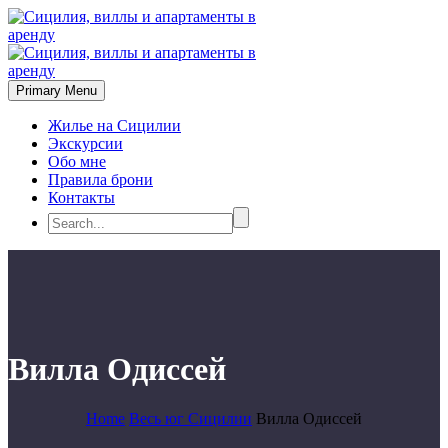
Primary Menu
Жилье на Сицилии
Экскурсии
Обо мне
Правила брони
Контакты
Вилла Одиссей
Home
Весь юг Сицилии
Вилла Одиссей