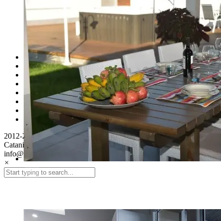
Home
Контакты
Правила брони
Обо мне
ЧАВО
Proprietari
Турагентствам
Карта сайта
2012-2025 © Open Sicily 95124via Vittorio Emanuele II, 275,
Catania Sicily (Italy)Tel ITA +39 3317197909Email-
info@siciliadom.ru
×
18102017-VP1_6713