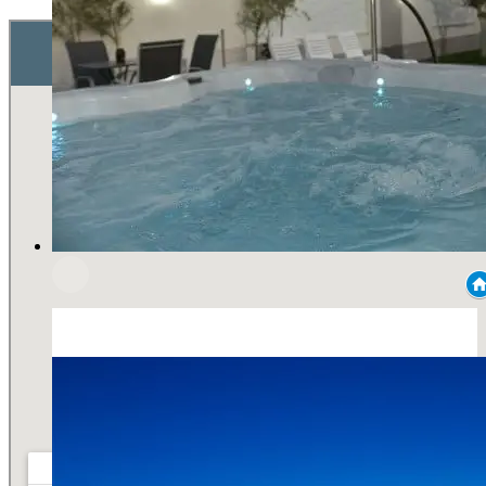
18102017-VP1_6813