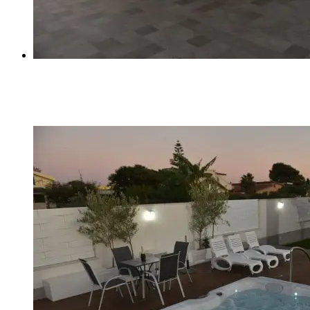
18102017-VP1_6823