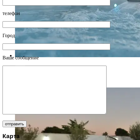
телефон
Город
Ваше сообщение
18102017-VP1_6788
Карта