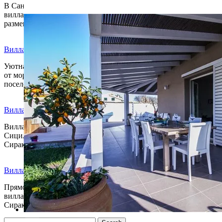
В Сан Вито Ло Капо всего в 70 метрах от моря находится
G (5)
вилла Акация. Площадь до 120 кв.м. Рассчитана на
размещение 6, максимум 8 гостей.
Вилла Каукана
Уютная вилла с бассейном и теннисным кортом всего в 100 м
от моря и пляжа. Средиземноморское побережье Сицилии,
поселок рядом с Марина ди Рагуза.
Вилла с бассейном Мария Коста
Вилла с бассейном в местечке Сан-Лоренцо на юго-востоке
Сицилии, на Ионическом побережье, недалеко от Ното и
Сиракуз, расположена в 700 метрах…
Вилла Лоренцо
Прямо у моря, на первой линии расположена эта чудесная
вилла. Ионическое побережье Сицилии, недалеко от Ното и
Сиракузы c прямым…