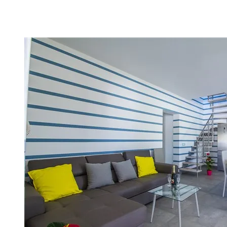
18102017-VP1_6778