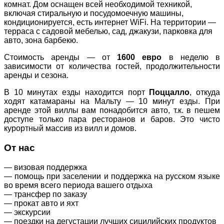
комнат. Дом оснащен всей необходимой техникой,
включая стиральную и посудомоечную машины,
кондиционируется, есть интернет WiFi. На территории —
терраса с садовой мебелью, сад, джакузи, парковка для
авто, зона барбекю.
Стоимость аренды — от
1600 евро
в неделю в
зависимости от количества гостей, продолжительности
аренды и сезона.
В 10 минутах езды находится порт
Поццалло
, откуда
ходят катамараны на Мальту — 10 минут езды. При
аренде этой виллы вам понадобится авто, т.к. в пешем
доступе только пара ресторанов и баров. Это чисто
курортный массив из вилл и домов.
От нас
— визовая поддержка
— помощь при заселении и поддержка на русском языке
во время всего периода вашего отдыха
— трансфер по заказу
— прокат авто и яхт
— экскурсии
— поездки на дегустации лучших сицилийских продуктов