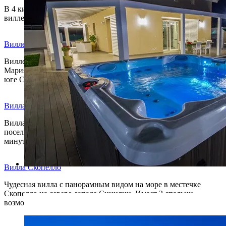
В 4 километрах от Поццалло находится эта замечательная
виллетта с 2 спальнями площадью 70 кв.м.
Виллетта Тоннара
Виллетта расположена в 70 метрах от песчаного пляжа Санта
Мария дель Фокалло (голубой флаг ЕС за чистоту воды), на
юге Сицилии.
Вилла дель маре
Вилла дель Маре расположена в небольшом курортном
поселке Каукана, в 300 метрах от моря и пляжа и в 3
минутах…
Вилла Скопелло
Чудесная вилла с панорамным видом на море в местечке
Скопелло на северо-западе Сицилии. Имеет 2 спальни,
возможно размещение максимум 6…
G (1)