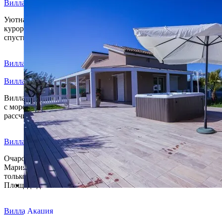
Вилла Адриана, Шакка
Уютная вилла с видом на море и рядом с термальным
курортом Шакка (в 7 км). До песчано-галечного пляжа нужно
спуститься…
Вилла Маяк, Сан вито
Вилла Ипполия
Вилла Ипполия расположена в Сан Вио ло Капо совсем рядом
с морем, всего в 70 метрах. Имеет площадь 100 кв.м.,
рассчитана на р
Вилла Пьеро
Очаровательная вилла в 150 метрах от моря и пляжа Санта
Мария дель Фокалло на юге Сицилии, сдается первый год,
только что после ремонта. Сдается только первый этаж.
Площадь дома 130 кв.м.
Вилла Акация